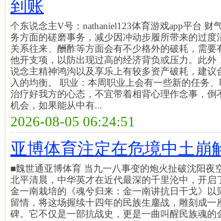
到账
个东说念主V号：nathaniel123体育游戏app平
务方面的磋磨事务，减少因冲动步履所带来的过度
关系往来、酬酢等方面会有不少格外的破耗，需要
他开支项，以防出现过高的经济背负或压力。此外
说念主精神鸿沟以及享乐上有较多资产破耗，建议
入的均衡。 职业：本周职业上会有一些新的任务
治疗好我方的心态，不宜带着相背心理作念事，倒
机会，如果能从中有...
2026-08-05 06:24:51
亚博体育注定在危境中土崩
■魏世通亚博体育 当九一八事变的炮火扯破沈阳夜
北平清晨，中华英才在近代最深的千里沦中，开启
金一南栽培的《魂兮归来：金一南讲抗日干戈》以
留情，将这场握续十四年的民族生鏖战，雕刻成一
碑。它不仅是一部抗战史，更是一曲叫醒民族魂的