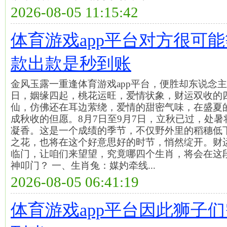
2026-08-05 11:15:42
体育游戏app平台对方很可
款出款是秒到账
金风玉露一重逢体育游戏app平台，便胜却东说念主
日，姻缘四起，桃花运旺，爱情状象，财运双收的四
仙，仿佛还在耳边萦绕，爱情的甜密气味，在盛夏
成秋收的但愿。8月7日至9月7日，立秋已过，处
凝香。这是一个成绩的季节，不仅野外里的稻穗低
之花，也将在这个好意思好的时节，悄然绽开。财
临门，让咱们来望望，究竟哪四个生肖，将会在这
神叩门？ 一、生肖兔：媒妁牵线...
2026-08-05 06:41:19
体育游戏app平台因此狮子