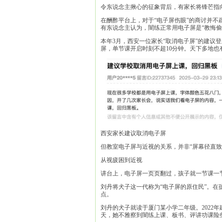
令东说念主揪心的征象背后，有家长将锋芒指
在酬酢平台上，对于“电子屏伤眼”的商讨并
有东说念主认为，闇练正常用电子屏是“教悔偷
本年3月，西安一位家长“取消电子屏”的建议
屏，单节课开启时刻不超10分钟。天下多地也
西安家长建议取消电子屏
但教室电子屏与近视的关系，并非“屏幕径直致
从视疲困到近视
讲台上，电子屏一页页翻过，孩子就一节课一
刘丹将犬子这一代称为“电子屏的原住民”。在
点。
刘丹的犬子就读于厦门某小学二年级。2022
天，她不雅察到闇练上课、板书、评讲功课险