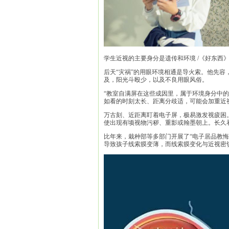
学生近视的主要身分是遗传和环境 /《好东西
后天“灾祸”的用眼环境相通是导火索。他先
及，阳光斗殴少，以及不良用眼风俗。
“教室自满屏在这些成因里，属于环境身分中的
如看的时刻太长、距离分歧适，可能会加重近
万古刻、近距离盯着电子屏，极易激发视疲困
使出现有顷视物污秽、重影或翰墨朝上。长久
比年来，栽种部等多部门开展了“电子居品教
导致孩子线索膜变薄，而线索膜变化与近视密