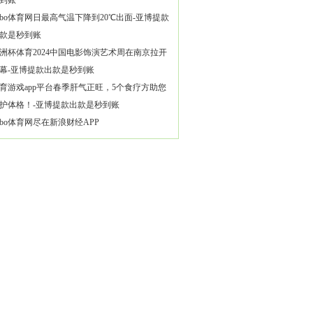
到账
bo体育网日最高气温下降到20℃出面-亚博提款
款是秒到账
洲杯体育2024中国电影饰演艺术周在南京拉开
幕-亚博提款出款是秒到账
育游戏app平台春季肝气正旺，5个食疗方助您
护体格！-亚博提款出款是秒到账
bo体育网尽在新浪财经APP