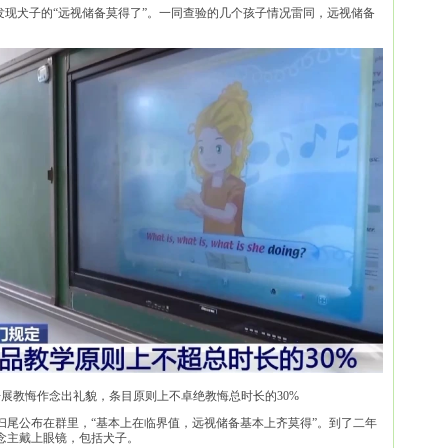
发现犬子的“远视储备莫得了”。一同查验的几个孩子情况雷同，远视储备
品开展教悔作念出礼貌，条目原则上不卓绝教悔总时长的30%
扫尾公布在群里，“基本上在临界值，远视储备基本上齐莫得”。到了二年
说念主戴上眼镜，包括犬子。