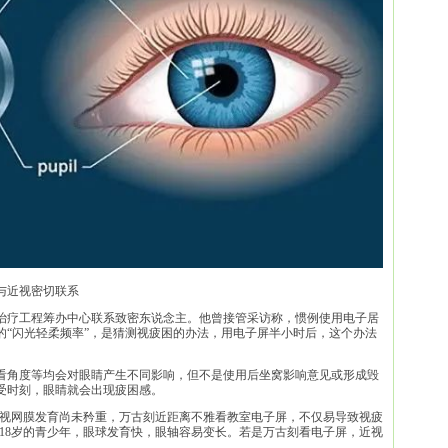
与近视密切联系
治疗工程筹办中心联系致密东说念主。他曾接管采访称，惯例使用电子居
的“闪光轻柔频率”，是猜测视疲困的办法，用电子屏半小时后，这个办法
看角度等均会对眼睛产生不同影响，但不是使用后坐窝影响意见或形成毁
受时刻，眼睛就会出现疲困感。
其视网膜发育尚未矜重，万古刻近距离不雅看教室电子屏，不仅易导致视疲
-18岁的青少年，眼球发育快，眼轴容易变长。若是万古刻看电子屏，近视