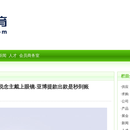
新闻
人才
会员商务室
栏目
东说念主戴上眼镜-亚博提款出款是秒到账
·
供应
·
求购
·
公司
·
产品
·
展会
·
新闻