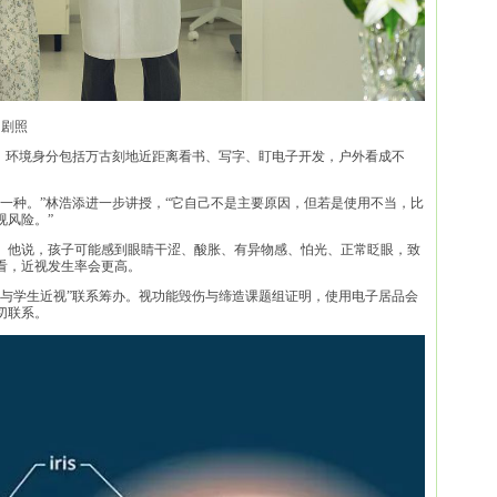
》剧照
容，环境身分包括万古刻地近距离看书、写字、盯电子开发，户外看成不
一种。”林浩添进一步讲授，“它自己不是主要原因，但若是使用不当，比
视风险。”
。他说，孩子可能感到眼睛干涩、酸胀、有异物感、怕光、正常眨眼，致
看，近视发生率会更高。
悔与学生近视”联系筹办。视功能毁伤与缔造课题组证明，使用电子居品会
切联系。