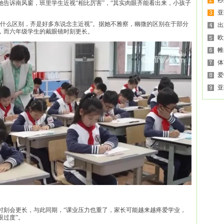
秒
告诉南风窗，班里学生近视“相比厉害”，“其实肉眼齐能看出来，小孩子
亚
没什么区别，齐是好多东说念主近视”。据她不雅察，幽微的区别在于部分
出
，而六年级学生的戴眼镜时刻更长。
欧
帷
体
爱
亚
时刻会更长，与此同期，“课业压力也重了，家长可能越来越疼爱学业，
眼过度”。