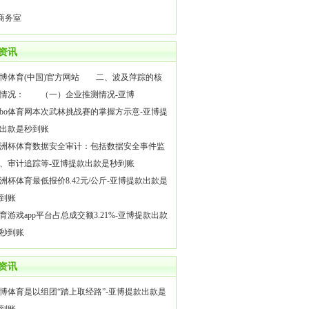
商务室
资讯
博体育(中国)官方网站 二、波及萍踪的核
情况： （一）企业推测情况-亚博
bo体育网本次武林挑战赛的掌握方示意-亚博提
出款是秒到账
洲杯体育数据安全审计：包括数据安全事件监
、审计追踪等-亚博提款出款是秒到账
洲杯体育最低报价8.42元/公斤-亚博提款出款是
到账
育游戏app平台占总成交额3.21%-亚博提款出款
秒到账
资讯
博体育是以组团“踏上取经路”-亚博提款出款是