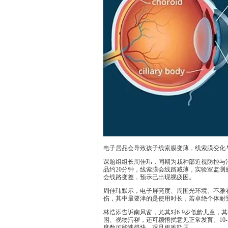
电子居品会导致孩子线索膜变薄，线索膜变化
课题组组长周佳玮，同期为栽种部近视防控与
品约20分钟，线索膜会线路减薄，实验室监测
会线路变差，预示已出现视疲困。
周佳玮默示，电子屏亮度、周围光环境、不雅
伤，其中最要津的是使用时长，若卓绝个体耐
林浩添告诉南风窗，尤其对6-9岁低龄儿童，
困、视物污秽，还可颖悟扰意见正常发育。10
度数可能涨得快，况且更难欺压。