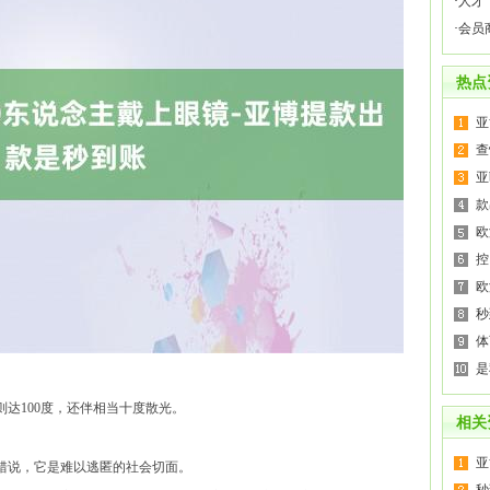
·
人才
·
会员
热点
亚
查
亚
款
欧
控
欧
秒
体
是
则达100度，还伴相当十度散光。
相关
亚
错说，它是难以逃匿的社会切面。