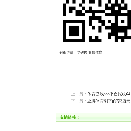
包袱剪辑：李铁民 亚博体育
上一篇：
体育游戏app平台报收6
下一篇：
亚博体育剩下的2家店无
友情链接：