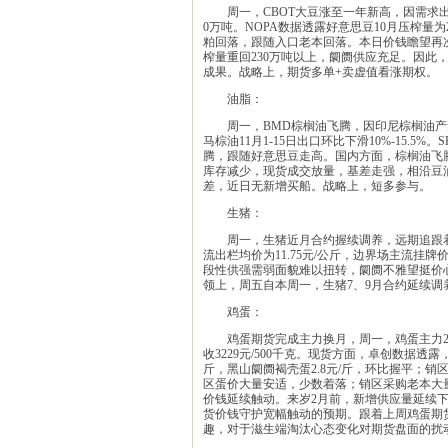
周一，CBOT大豆涨至一年新高，因需求出路
0万吨。NOPA数据透露好意思豆10月压榨量为
粕回落，跟随入口老本回落。本日价钱瞻望再
榨量重回230万吨以上，阛阓供应充足。因此
成果。战略上，期货多单+卖虚值看涨期权。
油脂：
周一，BMD棕榈油飞腾，因印尼棕榈油产
马棕油11月1-15日出口环比下滑10%-15.5
腾，跟随好意思豆走高。国内方面，棕榈油飞
库存减少，现货成交放量，基差走强，相沿豆
差，近日无新增买船。战略上，短多参与。
生猪：
周一，生猪近月合约握续调养，远期追跟着
流出栏均价为11.75元/公斤，边界场主流挂牌价为
段性供强需弱面貌难以扭转，阛阓不雅望挺价
领上，周五自本周一，生猪7、9月合约延续
鸡蛋：
鸡蛋期货完成主力换月，周一，鸡蛋主力260
收3229元/500千克。现货方面，卓创数据透露
斤，黑山阛阓褐壳蛋2.8元/斤，环比握平；销区
区蛋价大量安适，少数着落；销区采购老本大
价钱延续触动。来岁2月前，新增供应量延续
货价钱守护宽幅触动的预期。跟着上周鸡蛋期
趣，对于滋生端淘汰心态变化对期货盘面的扰