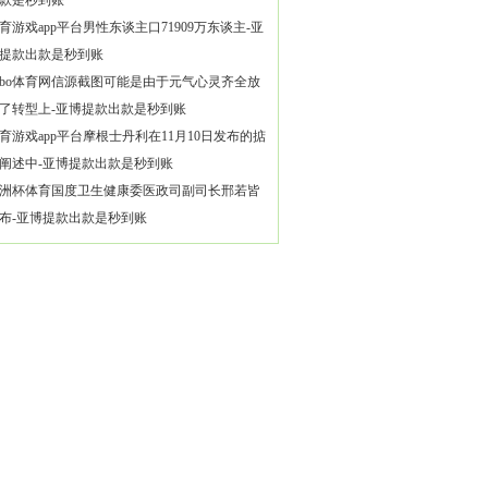
款是秒到账
育游戏app平台男性东谈主口71909万东谈主-亚
提款出款是秒到账
bo体育网信源截图可能是由于元气心灵齐全放
了转型上-亚博提款出款是秒到账
育游戏app平台摩根士丹利在11月10日发布的掂
阐述中-亚博提款出款是秒到账
洲杯体育国度卫生健康委医政司副司长邢若皆
布-亚博提款出款是秒到账