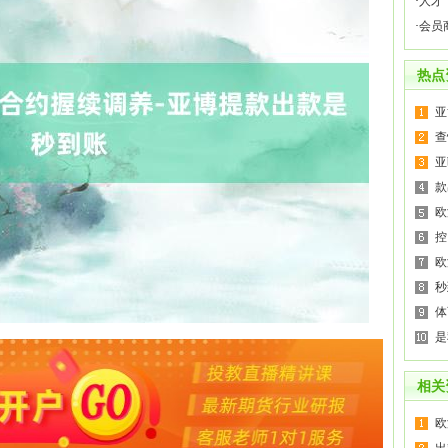
·
人才
·
会员
热点
亚
查
亚
款
欧
控
欧
秒
体
是
相关
欧