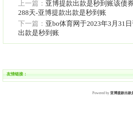
上一篇：
亚博提款出款是秒到账该债券
288天-亚博提款出款是秒到账
下一篇：
亚bo体育网于2023年3月31
出款是秒到账
友情链接：
Powered by
亚博提款出款