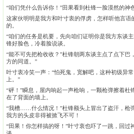
“咱们凭什么告诉你！”田果看到杜锋一脸漠然的神
这家伙明明是我方和叶寸衷的俘虏，怎样听他言语
的。
“咱们的任务是机要，先向咱们证明你是我方东谈主
锋好脸色，冷着脸说谈。
“能不可先把枪收收？”杜锋朝两东谈主点了点下巴
方的同道。”
叶寸衷冷笑一声：“怕死鬼，宽解吧，这种初级异
上。”
“砰！”瞬息，屋内响起一声枪响，一颗枪弹擦着杜
在了背面的墙上。
“我槽……什么情况！”杜锋额头上冒出了盗汗，枪
我方的头皮非得被掀飞不可！
“田果！你怎样搞的呀！”叶寸衷也吓了一跳，回过
谈。