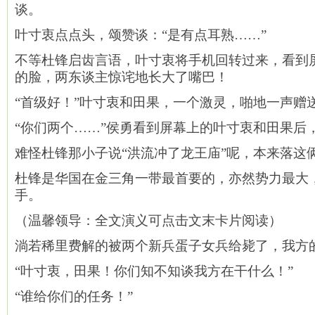
谈。
叶寸衷点点头，颂赞谈：“是有点耳熟……”
不等杜锋启齿言语，叶寸衷将手机回转过来，看到
的脸，两东谈主惊诧地长大了嘴巴！
“首级好！”叶寸衷和田果，一个激灵，啪地一声赠
“你们两个……”侯勇看到屏幕上的叶寸衷和田果后
难怪杜锋那小子说“洪流冲了龙王庙”呢，本来落这
杜锋是华国在金三角一带最首要的，亦然势力最大
手。
（温馨领导：全文演义可点击文末卡片阅读）
淌若稀里费解的被两个新兵蛋子女兵给毙了，我方
“叶寸衷，田果！你们知不知谈我方在干什么！”
“谁给你们的任务！”