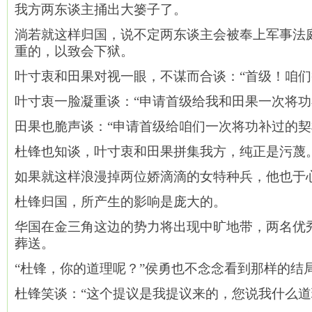
我方两东谈主捅出大篓子了。
淌若就这样归国，说不定两东谈主会被奉上军事法
重的，以致会下狱。
叶寸衷和田果对视一眼，不谋而合谈：“首级！咱们
叶寸衷一脸凝重谈：“申请首级给我和田果一次将功
田果也脆声谈：“申请首级给咱们一次将功补过的契
杜锋也知谈，叶寸衷和田果拼集我方，纯正是污蔑
如果就这样浪漫掉两位娇滴滴的女特种兵，他也于
杜锋归国，所产生的影响是庞大的。
华国在金三角这边的势力将出现中旷地带，两名优
葬送。
“杜锋，你的道理呢？”侯勇也不念念看到那样的结
杜锋笑谈：“这个提议是我提议来的，您说我什么道