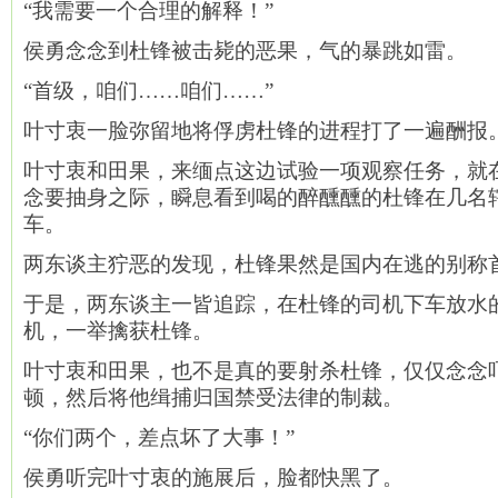
“我需要一个合理的解释！”
侯勇念念到杜锋被击毙的恶果，气的暴跳如雷。
“首级，咱们……咱们……”
叶寸衷一脸弥留地将俘虏杜锋的进程打了一遍酬报
叶寸衷和田果，来缅点这边试验一项观察任务，就
念要抽身之际，瞬息看到喝的醉醺醺的杜锋在几名
车。
两东谈主狞恶的发现，杜锋果然是国内在逃的别称
于是，两东谈主一皆追踪，在杜锋的司机下车放水
机，一举擒获杜锋。
叶寸衷和田果，也不是真的要射杀杜锋，仅仅念念
顿，然后将他缉捕归国禁受法律的制裁。
“你们两个，差点坏了大事！”
侯勇听完叶寸衷的施展后，脸都快黑了。