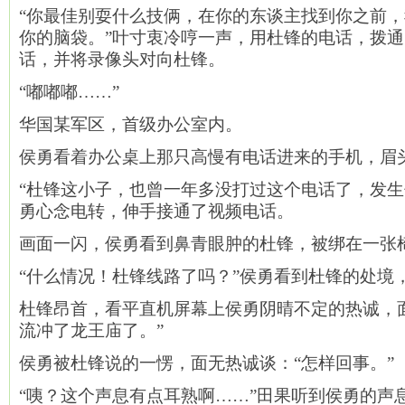
“你最佳别耍什么技俩，在你的东谈主找到你之前
你的脑袋。”叶寸衷冷哼一声，用杜锋的电话，拨
话，并将录像头对向杜锋。
“嘟嘟嘟……”
华国某军区，首级办公室内。
侯勇看着办公桌上那只高慢有电话进来的手机，眉
“杜锋这小子，也曾一年多没打过这个电话了，发生
勇心念电转，伸手接通了视频电话。
画面一闪，侯勇看到鼻青眼肿的杜锋，被绑在一张
“什么情况！杜锋线路了吗？”侯勇看到杜锋的处境
杜锋昂首，看平直机屏幕上侯勇阴晴不定的热诚，
流冲了龙王庙了。”
侯勇被杜锋说的一愣，面无热诚谈：“怎样回事。”
“咦？这个声息有点耳熟啊……”田果听到侯勇的声