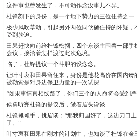
这件事也曾发生了，不可动作念没事儿不异。
杜锋刻下的身份，是一个地下势力的三位住持之一
极少风吹草动，引起另外两位同伙确住持的怀疑，
受到胁迫。
田果赶快向前给杜锋松捆，四个东谈主围着一部手
会议，接洽着怎样渡过此次危境。
临了，杜锋提议一个斗胆的设念念。
让叶寸衷和田果留住来，身份是他花高价在国内请
被勒索是对身边保卫力量的一次试探。
“如果事情真相线路了，你们三个的人命将会受到严
侯勇听完杜锋的提议后，皱着眉头说谈。
杜锋摊摊手，挑眉谈：“那我归国好了，这边刀口
了。”
叶寸衷和田果在刚才的计划中，也知谈了杜锋在金