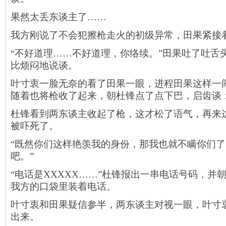
果然太丢东谈主了……
我方刚说了不会犯擦枪走火的初级异常，田果紧接
“不好道理……不好道理，你络续。”田果吐了吐舌
比烦闷地说谈。
叶寸衷一脸无奈的看了田果一眼，进程田果这样一
随着也将枪收了起来，朝杜锋点了点下巴，启齿谈：
杜锋看到两东谈主收起了枪，这才松了语气，再来
被吓死了。
“既然你们这样艳羡我的身份，那我也就不瞒你们
吧。”
“电话是XXXXX……”杜锋报出一串电话号码，并
我方的口袋里装着电话。
叶寸衷和田果疑信参半，两东谈主对视一眼，叶寸
出来。