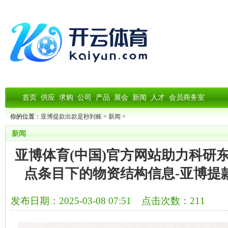
首页
供应
求购
公司
产品
展会
新闻
人才
会员商务室
你的位置：
亚博提款出款是秒到账
>
新闻
>
新闻
亚博体育(中国)官方网站助力科研
点条目下的物资结构信息-亚博提
发布日期：2025-03-08 07:51 点击次数：211