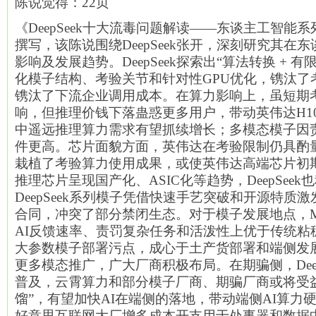
陈说觉得：22页
《DeepSeek十大流毒问题解读——东谈主工智能
撰写，该陈说围绕DeepSeek张开，深刻研究其在
影响及发展趋势。DeepSeek探索出“算法转换 + 
化模子结构、考验关节和针对性GPU优化，镌汰了
镌汰了下流企业调用成本。在算力影响上，虽短期
响，但推理价钱下落蛊惑更多用户，带动英伟达H10
中遥远推理算力需求有望抓续增长；多模态模子因
件更高。芯片面貌方面，英伟达在考验限制仍具酌量与生
栽植了考验算力使用成果，或使英伟达高端芯片初期
推理芯片呈现国产化、ASIC化等趋势，DeepSee
DeepSeek系列模子凭借快速手艺突破和开源特质
合同，冲突了部分禁闭生态。对于模子发展地点，M
AI反馈速率、责罚复杂任务和活泼性上优于传统粘
大参数模子部署污点，成心于土产货部署和端侧发
更多模态推广，广大厂商积极布局。在期骗侧，Deep
普及，云霄算力和部分模子厂商、期骗厂商或将受
馏”，有望加快AI在端侧的落地，带动端侧AI算力
好意思互联网大厂增多成本开支用于处事器和数据