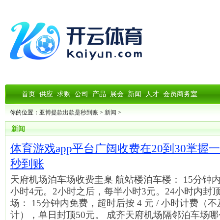
首页
供应
求购
公司
产品
展会
新闻
人才
会员商务室
你的位置：
亚博提款出款是秒到账
>
新闻
>
新闻
体育游戏app平台广阔收费在20到30掌握
秒到账
天府机场泊车场收费圭臬 航站楼泊车楼： 15分钟
小时4元。2小时之后，每半小时3元。24小时内封顶
场： 15分钟内免费，超时后按 4 元 / 小时计费（不及
计），单日封顶50元。 成齐天府机场隔邻泊车场哪