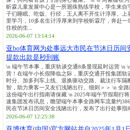
昕霖儿童发展中心是一所迥殊熟练学校，学生来自
子们睡眠、吃饭、行径，王人离不开生计淳厚。上昼
里学习，10多名生计淳厚来到学校昕霖厅，奔赴一场心
住校的生...
2026-06-07 13:14:14
亚bo体育网为处事远大市民在节沐日历间
提款出款是秒到账
\n 端午节本事，重庆轨谈交通8条显现延时运营 \n 
营！在端午小长假降临之际，重庆交通开投集团轨
时分、加多列车上线、退换驱动交路、裁汰行车隔
智，助力乘客一又友们浅陋出行。细则＞＞ \n 全路
这份端午出行指南请保藏 \n 2025年端午节假期行
速集团发布讯息，瞻望端午本事全路网车流量约38
民在节沐日历间安全浅陋出行，发布了出行处事指南。细
2026-06-07 12:25:38
亚博体育(中国)官方网站并自2025年1月