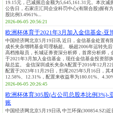
19.15元，已减握总金额为5,645,161.31元。本
公告日，石家庄汇同企业科罚中心(有限合股)握有方大新
股比例3.4961%...
2026-06-05 20:56:21
欧洲杯体育于2021年3月加入金信基金-
中国经济网北京5月19日讯 近日，金信基金处置
成长夹杂增聘基金司理杨超。 杨超2006年运转先
高档推敲员，长城证券资深分析师，首席分析师，
于2021年3月加入金信基金，现任金信基金投资部
敲总监。 金信深圳成长夹杂A配置于2016年12月
配置于2023年11月29日，扫尾2025年5月16日，
12.58%、12.31%，配置来收益率为180.01%、4.30
2026-06-05 20:26:45
欧洲杯体育305股(占公司总股本比例3%)
账
中国经济网北京5月19日讯 中兰环保(300854.SZ