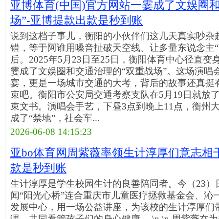
亚博体育(中国)官方网站一霎成了文娱圈
场”-亚博提款出款是秒到账
说到这档子事儿，衡阳的小伙伴们这几天真实吵杂
错，等于阿谁用嗓音扯破天空线、让多量东说念主“
后。2025年5月23日至25日，衡阳体育中心径直变
霎成了文娱圈和交通治理的“双重战场”。这场演唱
宴，更是一场城市交通的大考，背后的故事还真挺
束吧。衡阳市公安局交通考察支队在5月19日就放
束文书。演唱会手艺，下昼3点到晚上11点，衡州
成了“禁地”，社会车...
2026-06-08 14:15:23
亚bo体育网周紫薇率领生计淳厚们意志相
款是秒到账
生计淳厚是学生校园生计的良善陪同者。今（23）
闻“阳光心桥”连合重庆市儿童医疗拯救基金会、沁
发展中心，用一场公益讲座，为该校的生计淳厚们
课，共同看管孩子们的身心健康。 \n \n 周紫薇在为