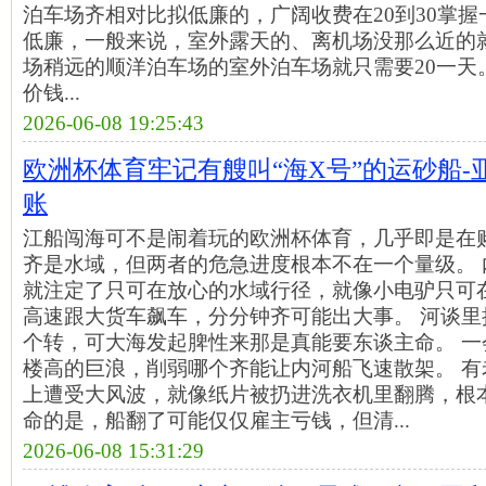
泊车场齐相对比拟低廉的，广阔收费在20到30掌
低廉，一般来说，室外露天的、离机场没那么近的
场稍远的顺洋泊车场的室外泊车场就只需要20一天
价钱...
2026-06-08 19:25:43
欧洲杯体育牢记有艘叫“海X号”的运砂船
账
江船闯海可不是闹着玩的欧洲杯体育，几乎即是在
齐是水域，但两者的危急进度根本不在一个量级。
就注定了只可在放心的水域行径，就像小电驴只可
高速跟大货车飙车，分分钟齐可能出大事。 河谈
个转，可大海发起脾性来那是真能要东谈主命。 
楼高的巨浪，削弱哪个齐能让内河船飞速散架。 
上遭受大风波，就像纸片被扔进洗衣机里翻腾，根
命的是，船翻了可能仅仅雇主亏钱，但清...
2026-06-08 15:31:29