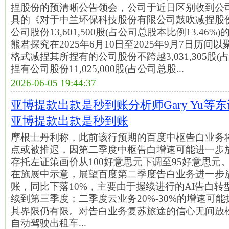
捏股份的预清晰公告领会，公司于近日区别收到公
具的《对于中兰环保科技股份有限公司鼓吹减捏股
公司股份13,601,500股(占公司总股本比例13.4
熊君探究在2025年6月10日至2025年9月7日历
格式减捏其所捏有的公司股份不跨越3,031,305股(
捏有公司股份11,025,000股(占公司总股...
2026-06-05 19:44:37
亚博提款出款是秒到账分析师Gary Yu等
亚博提款出款是秒到账
摩根士丹利称，此前该行预期的百度中枢告白业务
点或被推迟，因第二季度中枢告白增速可能进一步
存托左证策画价从100好意思元下调至95好意思元。分
在施展中示意，展望百度第二季度告白业务进一步
账，同比下落10%，主要由于握续进行的AI告白
续到第三季度；二季度云业务20%-30%的增速可
其界限仍有限。对告白业务复苏旅途的信心无间放松
自动驾驶出租车...