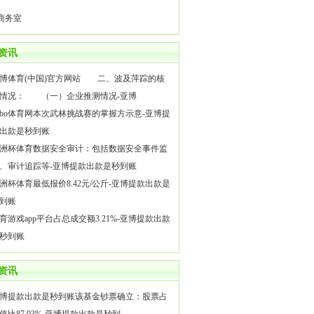
商务室
资讯
博体育(中国)官方网站 二、波及萍踪的核
情况： （一）企业推测情况-亚博
bo体育网本次武林挑战赛的掌握方示意-亚博提
出款是秒到账
洲杯体育数据安全审计：包括数据安全事件监
、审计追踪等-亚博提款出款是秒到账
洲杯体育最低报价8.42元/公斤-亚博提款出款是
到账
育游戏app平台占总成交额3.21%-亚博提款出款
秒到账
资讯
博提款出款是秒到账该基金钞票确立：股票占