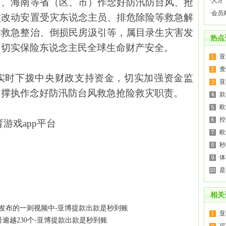
西、海南等省（区、市）作念好防汛防台风、抢
·
人才
·
会员
救改动安置受灾东说念主员、排危除险等救急解
和救急整治、倒损民房汲引等，属目录生灾害发
热点
，切实保险东说念主民全球生命财产安全。
亚
查
实时下拨中央财政支持资金，切实加强资金监
亚
力撑执作念好防汛防台风救急抢险救灾职责。
款
欧
控
游戏app平台
欧
秒
体
是
相关
民发布的一则视频中-亚博提款出款是秒到账
亚
逾越230个-亚博提款出款是秒到账